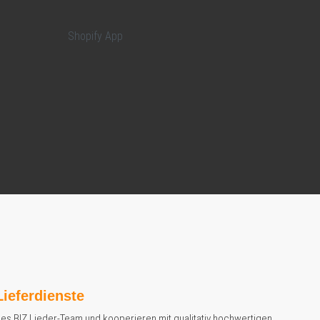
Lieferdienste
es BIZ Lieder-Team und kooperieren mit qualitativ hochwertigen