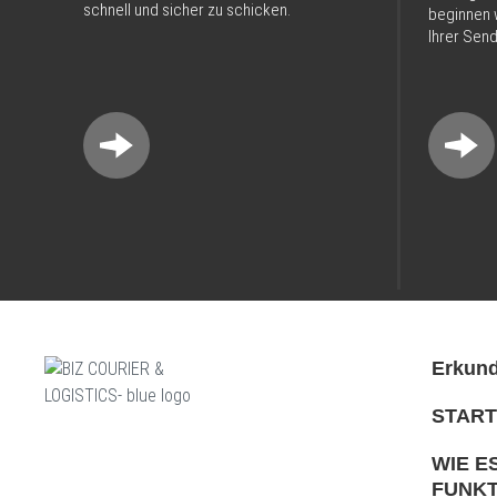
schnell und sicher zu schicken.
beginnen w
Ihrer Sen
Erkund
START
WIE E
FUNKT