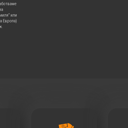
работваме
за
миля“ или
а Европа)
ж.