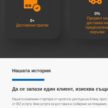
0
%
Процент на
0
+
доставка на
Доставени пратки
предплатен
поръчки
Нашата история
Да се запази един клиент, изисква същи
Нашата компания стартира от нулата в центъра на Атина, през
от BIZ услуги, бяха услуги за доставка и събиране на плащания