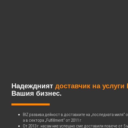
Надеждният
доставчик на услуги 
Вашия бизнес.
BIZ развива дейност в доставките на „последната миля“ от
а в сектора „Fulfillment“ от 2011 г.
От 2013 г. насам ние успешно сме доставили повече от 5