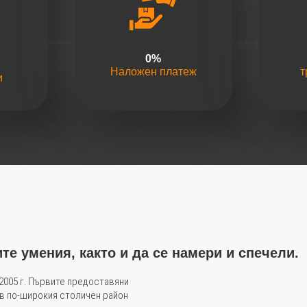
0
%
Наложен платеж
т
и
те умения, както и да се намери и спечели.
 2005 г. Първите предоставяни
, в по-широкия столичен район