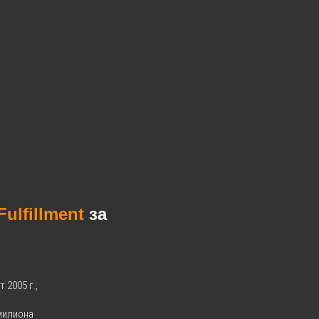
Fulfillment
за
 2005 г.,
 милиона