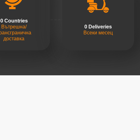
0
 Countries
Вътрешна/
0
 Deliveries
рансгранична
Всеки месец
доставка