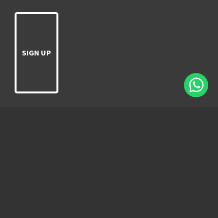
SIGN UP
Συνδεθείτε μαζί μας
© COPYRIGHT 2022 - BIZ COURIER & LOGISTICS S.A.